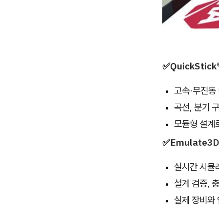
✅
QuickSti
고속·무진동
곡선, 분기 
모듈형 설계
✅
Emulate3
실시간 시뮬
설계 검증, 
실제 장비와